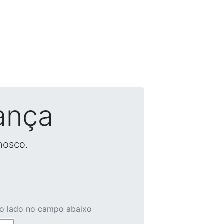
ança
nosco.
ao lado no campo abaixo