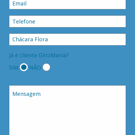
Já é cliente GlitzMania?
SIM
NÃO