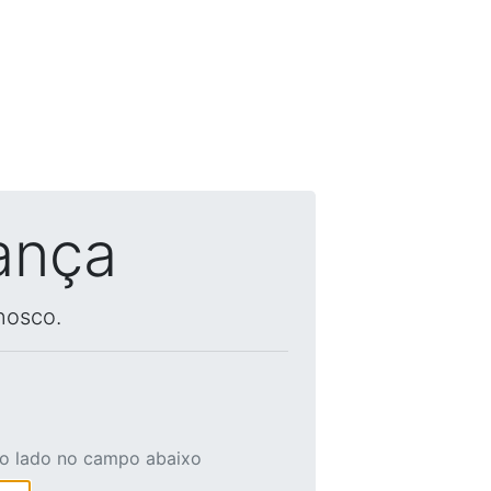
ança
nosco.
ao lado no campo abaixo